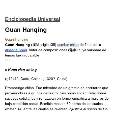
Enciclopedia Universal
Guan Hanqing
Guan Hanqing
Guan Hanqing
(漢卿, siglo XIII)
escritor
chino
de fines de la
dinastía Song
. Autor de composiciones (雜劇) cuya variedad de
temas fue inigualable
* * *
o
Kuan Han-ch'ing
(¿1241?, Dadu, China–¿1320?, China).
Dramaturgo chino. Fue miembro de un gremio de escritores que
proveía obras a grupos de teatro. Sus obras solían tratar sobre
sucesos cotidianos y retrataban en forma empática a mujeres de
baja condición social. Escribió más de 60 obras de las cuales
existen 14, entre las cuales se cuentan
Injusticia al sueño de Dou