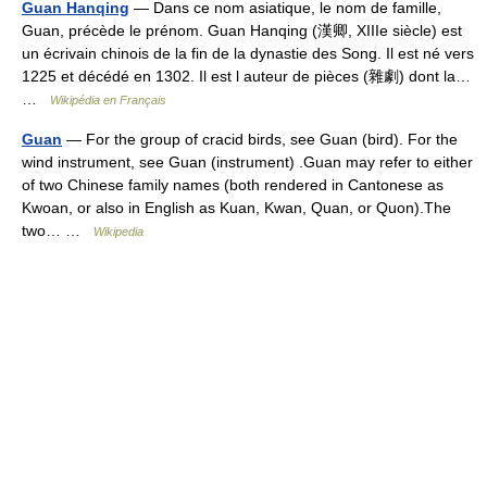
Guan Hanqing
— Dans ce nom asiatique, le nom de famille,
Guan, précède le prénom. Guan Hanqing (漢卿, XIIIe siècle) est
un écrivain chinois de la fin de la dynastie des Song. Il est né vers
1225 et décédé en 1302. Il est l auteur de pièces (雜劇) dont la…
…
Wikipédia en Français
Guan
— For the group of cracid birds, see Guan (bird). For the
wind instrument, see Guan (instrument) .Guan may refer to either
of two Chinese family names (both rendered in Cantonese as
Kwoan, or also in English as Kuan, Kwan, Quan, or Quon).The
two… …
Wikipedia