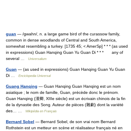
guan
— /gwahn/, n. a large game bird of the curassow family,
common in dense woodlands of Central and South America,
somewhat resembling a turkey. [1735 45; < AmerSp] * * * (as used
in expressions) Guan Hanqing Guan Yu Guan Di * * * any of
several …
Universalium
Guan
— (as used in expressions) Guan Hanqing Guan Yu Guan
Di …
Enciclopedia Universal
Guang Hanqing
— Guan Hanqing Guan Hanqing est un nom
asiatique ; le nom de famille, Guan, précède donc le prénom.
Guan Hanqing (漢卿, XIIIe siècle) est un écrivain chinois de la fin
de la dynastie des Song. Auteur de pièces (雜劇) dont la variété
des… …
Wikipédia en Français
Bernard Sobel
— Bernard Sobel, de son vrai nom Bernard
Rothstein est un metteur en scène et réalisateur français né en