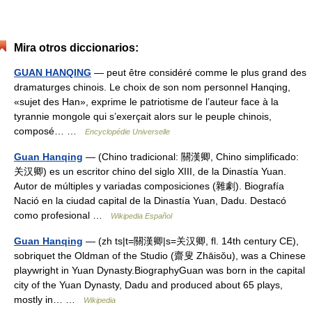
Mira otros diccionarios:
GUAN HANQING
— peut être considéré comme le plus grand des
dramaturges chinois. Le choix de son nom personnel Hanqing,
«sujet des Han», exprime le patriotisme de l’auteur face à la
tyrannie mongole qui s’exerçait alors sur le peuple chinois,
composé… …
Encyclopédie Universelle
Guan Hanqing
— (Chino tradicional: 關漢卿, Chino simplificado:
关汉卿) es un escritor chino del siglo XIII, de la Dinastía Yuan.
Autor de múltiples y variadas composiciones (雜劇). Biografía
Nació en la ciudad capital de la Dinastía Yuan, Dadu. Destacó
como profesional …
Wikipedia Español
Guan Hanqing
— (zh ts|t=關漢卿|s=关汉卿, fl. 14th century CE),
sobriquet the Oldman of the Studio (齋叟 Zhāisǒu), was a Chinese
playwright in Yuan Dynasty.BiographyGuan was born in the capital
city of the Yuan Dynasty, Dadu and produced about 65 plays,
mostly in… …
Wikipedia