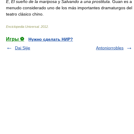
E
,
El sueño de la mariposa
y
Salvando a una prostituta
. Guan es a
menudo considerado uno de los más importantes dramaturgos del
teatro clásico chino.
Enciclopedia Universal
.
2012
.
Игры ⚽
Нужно сделать НИР?
Dai Sijie
Antoniorrobles