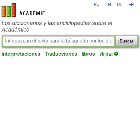
RU
EN
DE
FR
es-academic.com
Los diccionarios y las enciclopedias sobre el
Académico
¡Buscar!
interpretaciones
Traducciones
libros
Игры ⚽